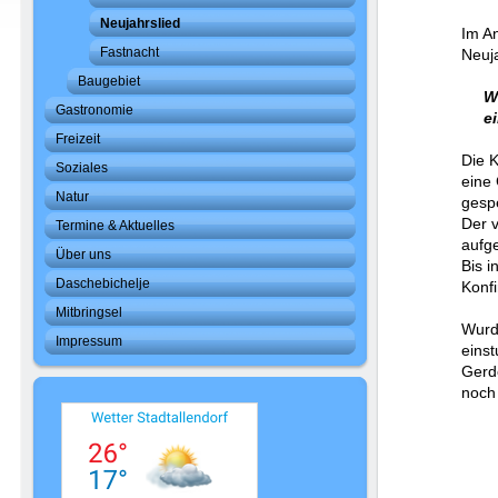
Neujahrslied
Im An
Fastnacht
Neuj
Baugebiet
W
Gastronomie
ein 
Freizeit
Die 
Soziales
eine
Natur
gesp
Der v
Termine & Aktuelles
aufge
Über uns
Bis i
Daschebichelje
Konf
Mitbringsel
Wurd
Impressum
einst
Gerd
noch 