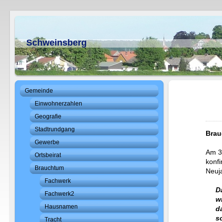
Schweinsberg
Gemeinde
Einwohnerzahlen
Geografie
Stadtrundgang
Brau
Gewerbe
Am 31
Ortsbeirat
konfi
Brauchtum
Neuja
Fachwerk
Das 
Fachwerk2
wir 
Hausnamen
daß 
so g
Tracht