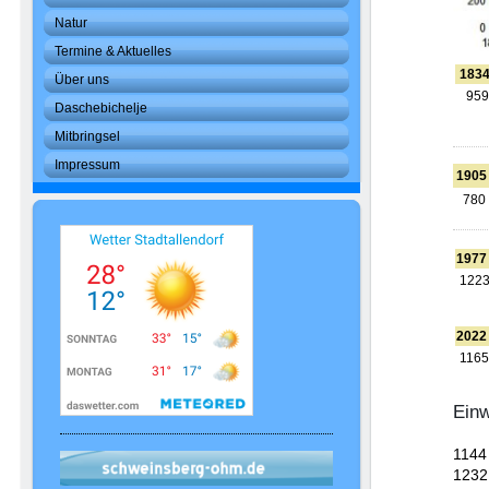
Natur
Termine & Aktuelles
183
Über uns
959
Daschebichelje
Mitbringsel
Impressum
1905
780
1977
122
2022
1165
Ein
1144
1232